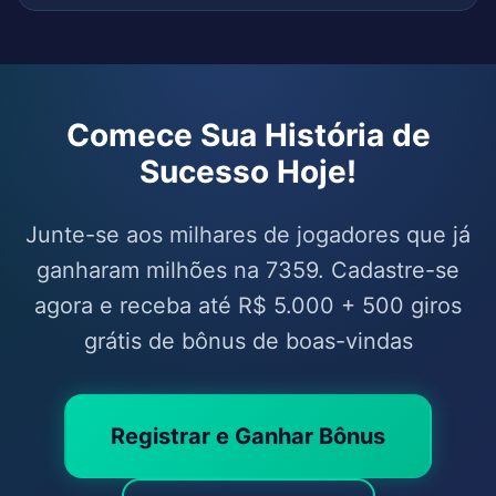
Comece Sua História de
Sucesso Hoje!
Junte-se aos milhares de jogadores que já
ganharam milhões na 7359. Cadastre-se
agora e receba até R$ 5.000 + 500 giros
grátis de bônus de boas-vindas
Registrar e Ganhar Bônus