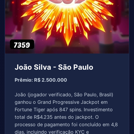
João Silva - São Paulo
Prêmio: R$ 2.500.000
João (jogador verificado, São Paulo, Brasil)
ganhou o Grand Progressive Jackpot em
Fortune Tiger após 847 spins. Investimento
total de R$4.235 antes do jackpot. O
processo de pagamento foi concluído em 4,8
dias, incluindo verificação KYC e