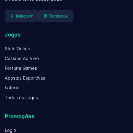
📱 Telegram
📘 Facebook
Jogos
Slots Online
Cassino Ao Vivo
Fortune Games
Apostas Esportivas
Loteria
Todos os Jogos
Promoções
Login