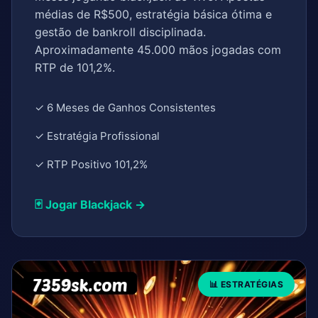
médias de R$500, estratégia básica ótima e
gestão de bankroll disciplinada.
Aproximadamente 45.000 mãos jogadas com
RTP de 101,2%.
✓ 6 Meses de Ganhos Consistentes
✓ Estratégia Profissional
✓ RTP Positivo 101,2%
🃏 Jogar Blackjack →
📊 ESTRATÉGIAS