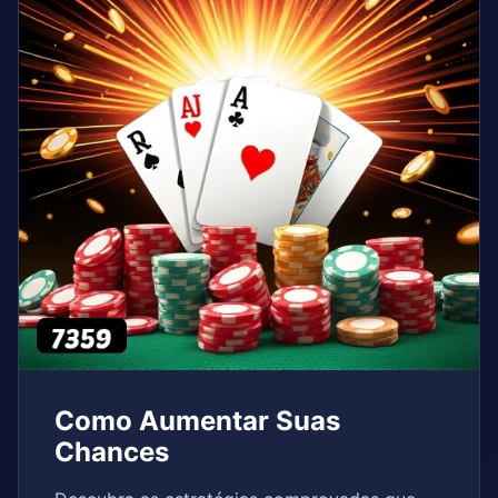
Como Aumentar Suas
Chances