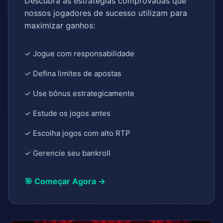
Descubra as estratégias comprovadas que
nossos jogadores de sucesso utilizam para
maximizar ganhos:
✓ Jogue com responsabilidade
✓ Defina limites de apostas
✓ Use bônus estrategicamente
✓ Estude os jogos antes
✓ Escolha jogos com alto RTP
✓ Gerencie seu bankroll
🎯 Começar Agora →