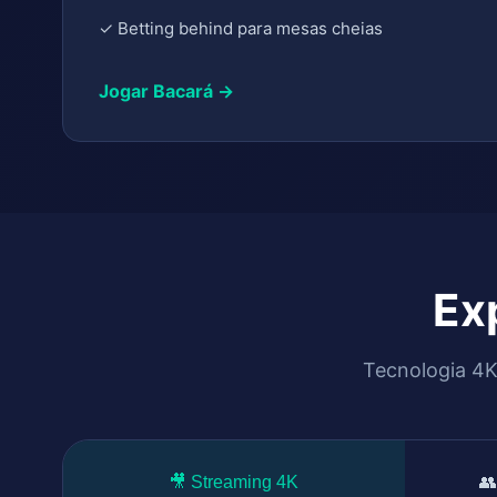
✓ Betting behind para mesas cheias
Jogar Bacará →
Ex
Tecnologia 4K 
🎥 Streaming 4K
👥