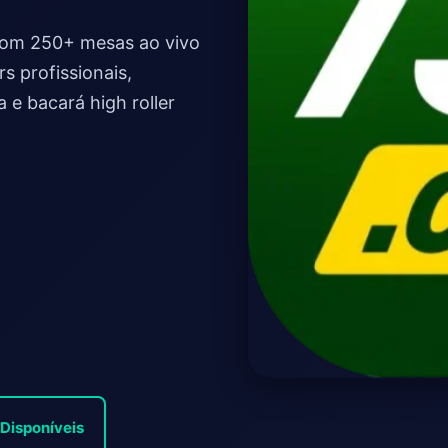
com 250+ mesas ao vivo
s profissionais,
 e bacará high roller
 Disponíveis