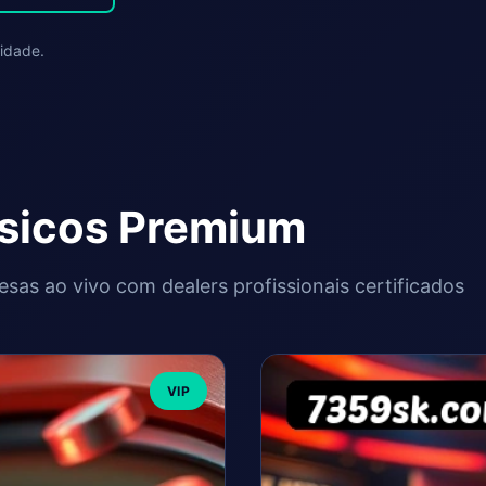
idade.
sicos Premium
sas ao vivo com dealers profissionais certificados
VIP