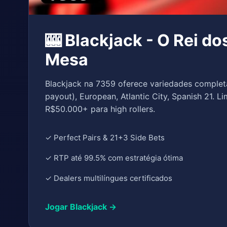
🎰 Blackjack - O Rei d
Mesa
Blackjack na 7359 oferece variedades completa
payout), European, Atlantic City, Spanish 21. L
R$50.000+ para high rollers.
✓ Perfect Pairs & 21+3 Side Bets
✓ RTP até 99.5% com estratégia ótima
✓ Dealers multilíngues certificados
Jogar Blackjack →