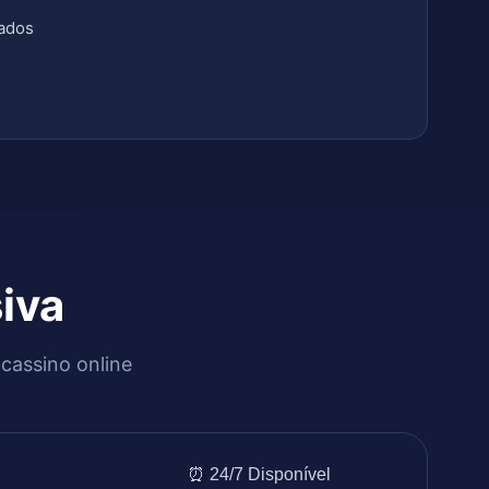
rados
iva
 cassino online
⏰ 24/7 Disponível