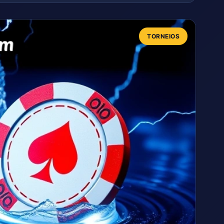
TORNEIOS