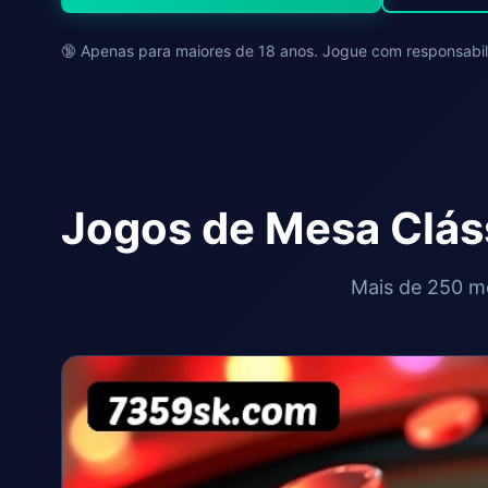
🔞 Apenas para maiores de 18 anos. Jogue com responsabil
Jogos de Mesa Clás
Mais de 250 me