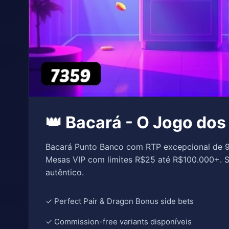
👑 Bacará - O Jogo dos
Bacará Punto Banco com RTP excepcional de 9
Mesas VIP com limites R$25 até R$100.000+. 
autêntico.
✓ Perfect Pair & Dragon Bonus side bets
✓ Commission-free variants disponíveis