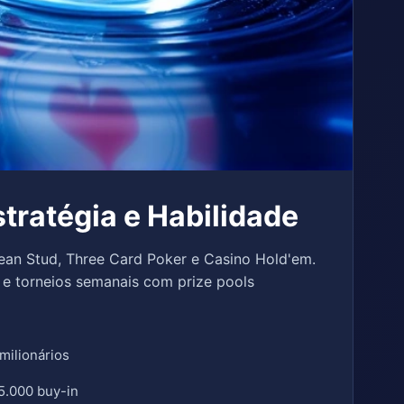
Estratégia e Habilidade
ean Stud, Three Card Poker e Casino Hold'em.
 e torneios semanais com prize pools
milionários
5.000 buy-in